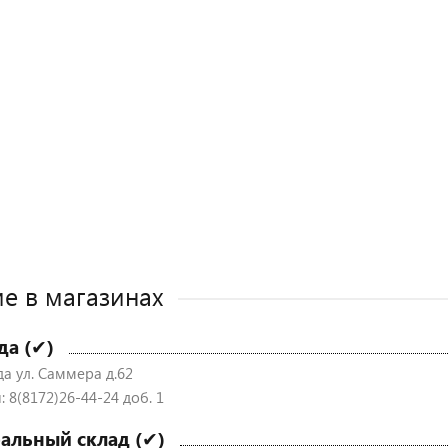
е в магазинах
да (✔)
да ул. Саммера д.62
 8(8172)26-44-24 доб. 1
альный склад (✔)