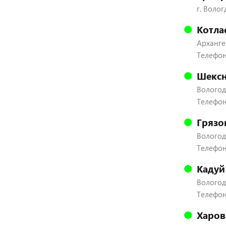
г. Волог
Котла
Архангел
Телефон
Шексн
Вологодс
Телефон:
Грязо
Вологодс
Телефон:
Кадуй
Вологодс
Телефон:
Харов