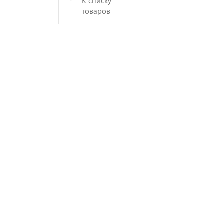
К списку
товаров