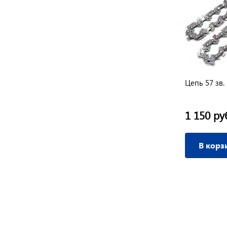
ION
Цепь 56 зв. 3/8" 1,1 мм PRO (SG)
Цепь 57 зв.
CHAMPION
630 руб.
1 150 ру
/ шт
В корзину
В корз