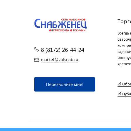
Торг
Всегда
свароч
компре
8 (8172) 26-44-24
садово
инструм
market@volsnab.ru
крепеж
Перезвоните мне!
🗹 Обр
🗹 Пуб