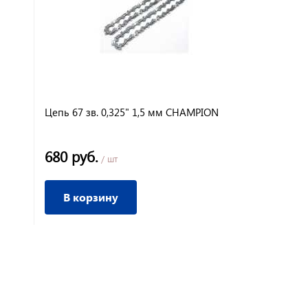
Цепь 67 зв. 0,325" 1,5 мм CHAMPION
Цепь 56 зв. 
CHAMPION
680 руб.
630 руб.
/ шт
/
В корзину
В корз