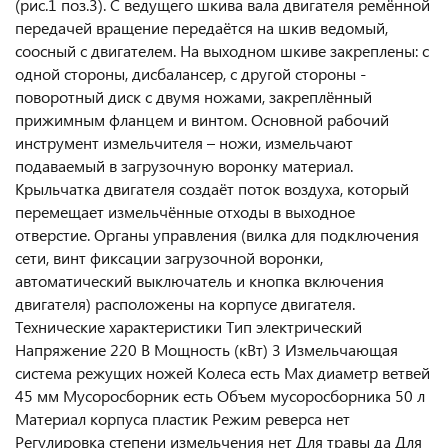
(рис.1 поз.3). С ведущего шкива вала двигателя ремённой
передачей вращение передаётся на шкив ведомый,
соосный с двигателем. На выходном шкиве закреплены: с
одной стороны, дисбалансер, с другой стороны -
поворотный диск с двумя ножами, закреплённый
прижимным фланцем и винтом. Основной рабочий
инструмент измельчителя – ножи, измельчают
подаваемый в загрузочную воронку материал.
Крыльчатка двигателя создаёт поток воздуха, который
перемещает измельчённые отходы в выходное
отверстие. Органы управления (вилка для подключения
сети, винт фиксации загрузочной воронки,
автоматический выключатель и кнопка включения
двигателя) расположены на корпусе двигателя.
Технические характеристики Тип электрический
Напряжение 220 В Мощность (кВт) 3 Измельчающая
система режущих ножей Колеса есть Мах диаметр ветвей
45 мм Мусоросборник есть Объем мусоросборника 50 л
Материал корпуса пластик Режим реверса нет
Регулировка степени измельчения нет Для травы да Для