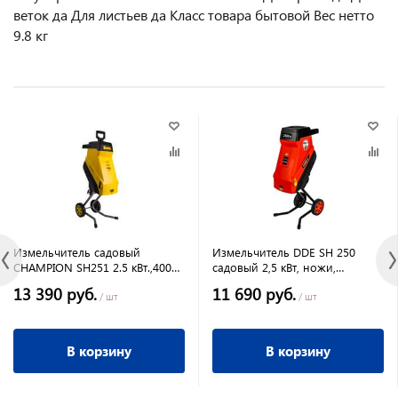
веток да Для листьев да Класс товара бытовой Вес нетто
9.8 кг
Измельчитель садовый
Измельчитель DDE SH 250
CHAMPION SH251 2.5 кВт.,4000
садовый 2,5 кВт, ножи,
об/мин,макс.диаметн.измел/
толщина до 45 мм, сумка для
13 390 руб.
11 690 руб.
40мм.
сбора 45л
/ шт
/ шт
В корзину
В корзину