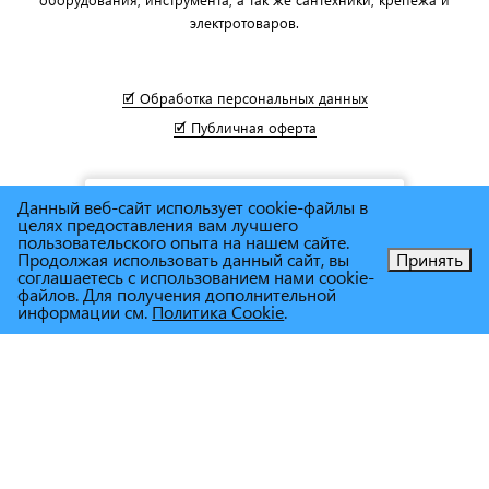
электротоваров.
🗹 Обработка персональных данных
🗹 Публичная оферта
Данный веб-сайт использует cookie-файлы в
целях предоставления вам лучшего
пользовательского опыта на нашем сайте.
Продолжая использовать данный сайт, вы
Принять
соглашаетесь с использованием нами cookie-
Позвоните нам!
файлов. Для получения дополнительной
информации см.
Политика Cookie
.
© Сеть магазинов инструмента и техники
"Торговый дом
Снабженец"
1995г. - 2025г.