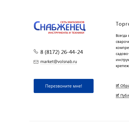
Торг
Всегда
свароч
компре
8 (8172) 26-44-24
садово
инструм
market@volsnab.ru
крепеж
Перезвоните мне!
🗹 Обр
🗹 Пуб