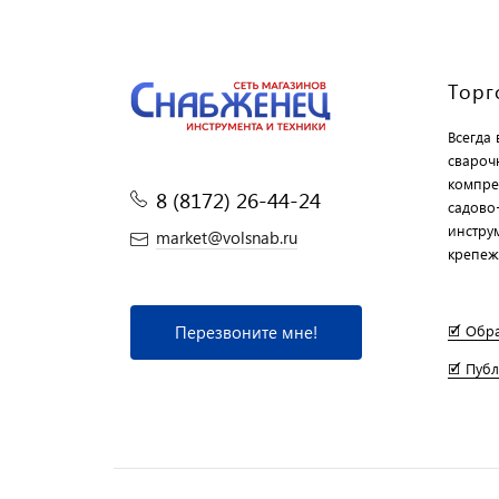
Торг
Всегда
свароч
компре
8 (8172) 26-44-24
садово
инструм
market@volsnab.ru
крепеж
Перезвоните мне!
🗹 Обр
🗹 Пуб